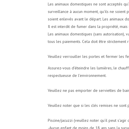
Les animaux domestiques ne sont acceptés qu'av
surveillance à aucun moment, qu'ils ne soient 
soient enlevés avant le départ. Les animaux d
Il est interdit de fumer dans la propriété, mai
Les animaux domestiques (sans autorisation), va
tous les paiements. Cela doit être strictemen
Veuillez verrouiller les portes et fermer les f
Assurez-vous d'éteindre les lumières, le chauf
respectueuse de l'environnement.
Veuillez ne pas emporter de serviettes de bain 
Veuillez noter que si les clés remises ne sont 
Piscine/jacuzzi (veuillez noter qu'il peut s'ag
-Aucun enfant de moins de 18 ans sans la surve