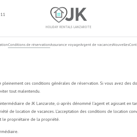
411
HOLIDAY RENTALS LANZAROTE
ation
Conditions de réservation
Assurance voyage
Argent de vacances
Nouvelles
Cont
 pleinement ces conditions générales de réservation. Si vous avez des dou
éviter tout malentendu.
'intermédiaire de JK Lanzarote, ci-après dénommé l'agent et agissant en tan
opriété de location de vacances. L'acceptation des conditions de location c
et le propriétaire de la propriété.
rmédiaire.