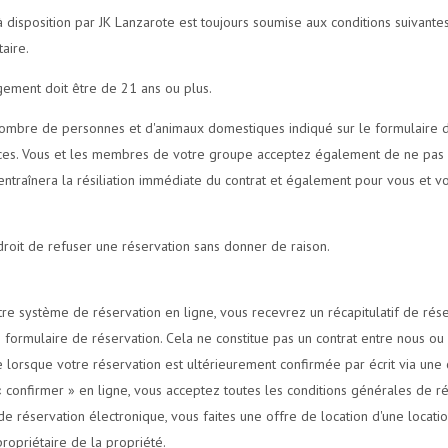
disposition par JK Lanzarote est toujours soumise aux conditions suivantes 
taire.
ement doit être de 21 ans ou plus.
ombre de personnes et d'animaux domestiques indiqué sur le formulaire de
ces. Vous et les membres de votre groupe acceptez également de ne pas ut
 entraînera la résiliation immédiate du contrat et également pour vous et 
droit de refuser une réservation sans donner de raison.
tre système de réservation en ligne, vous recevrez un récapitulatif de ré
formulaire de réservation. Cela ne constitue pas un contrat entre nous ou 
e lorsque votre réservation est ultérieurement confirmée par écrit via une
« confirmer » en ligne, vous acceptez toutes les conditions générales de r
e réservation électronique, vous faites une offre de location d'une locatio
propriétaire de la propriété.