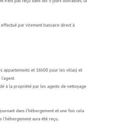
 n'est pas reçu dans les 5 jours ouvrables, la
 effectué par virement bancaire direct à
les appartements et 16h00 pour les villas) et
 l'agent.
rdé à la propriété par les agents de nettoyage
séjournant dans l'hébergement et une fois cela
l de l'hébergement aura été reçu.