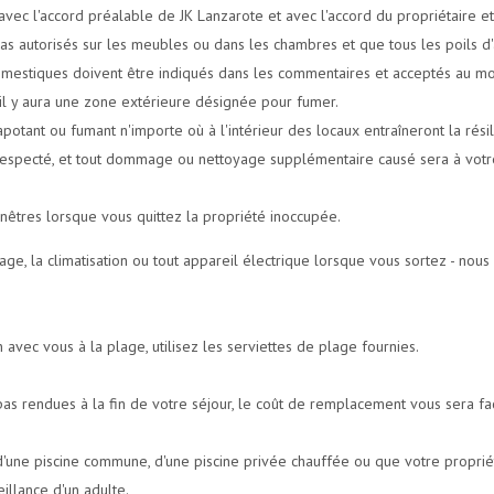
ec l'accord préalable de JK Lanzarote et avec l'accord du propriétaire et à
pas autorisés sur les meubles ou dans les chambres et que tous les poils d
omestiques doivent être indiqués dans les commentaires et acceptés au mo
s il y aura une zone extérieure désignée pour fumer.
potant ou fumant n'importe où à l'intérieur des locaux entraîneront la rési
t respecté, et tout dommage ou nettoyage supplémentaire causé sera à votr
enêtres lorsque vous quittez la propriété inoccupée.
fage, la climatisation ou tout appareil électrique lorsque vous sortez - n
avec vous à la plage, utilisez les serviettes de plage fournies.
pas rendues à la fin de votre séjour, le coût de remplacement vous sera fa
ir d'une piscine commune, d'une piscine privée chauffée ou que votre propri
illance d'un adulte.