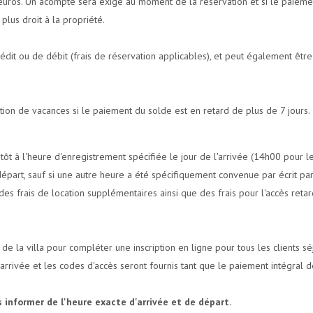
uros. Un acompte sera exigé au moment de la réservation et si le paiement
 plus droit à la propriété.
édit ou de débit (frais de réservation applicables), et peut également être
tion de vacances si le paiement du solde est en retard de plus de 7 jours.
 tôt à l'heure d'enregistrement spécifiée le jour de l'arrivée (14h00 pour 
départ, sauf si une autre heure a été spécifiquement convenue par écrit par
des frais de location supplémentaires ainsi que des frais pour l'accès reta
t de la villa pour compléter une inscription en ligne pour tous les clients 
de l'arrivée et les codes d'accès seront fournis tant que le paiement intégra
s informer de l'heure exacte d'arrivée et de départ.