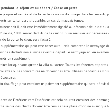
r pendant le séjour et au départ / Casse ou perte
été propre et rangée et de la perte, casse ou dommage. Tous les auvents, 
verts sur la terrasse si possible, en cas de mauvais temps.
ineur soit-il, doit être immédiatement signalé au détenteur de la clé ou à l
une clé, 100€ seront déduits de la caution. Si un serrurier est nécessaire 
r de la porte, le client sera facturé.
 supplémentaire qui peut être nécessaire ; cela comprend le nettoyage du 
nt des déchets non éliminés avant le départ. Le nettoyage et l'enlèvement
acturés en supplément.
teints lorsque vous quittez la villa ou sortez. Toutes les fenêtres et porte
couettes ou les couvertures ne doivent pas être utilisées pendant les mois
 nécessaires.
u du chauffage peut entraîner un paiement supplémentaire qui sera déduit de
cés de l'intérieur vers l'extérieur, car cela pourrait entraîner des dommag
 le séjour des clients doivent être remis à leur place d'origine avant que le