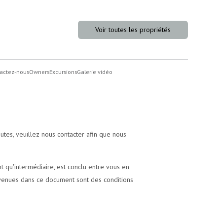
Voir toutes les propriétés
actez-nous
Owners
Excursions
Galerie vidéo
tes, veuillez nous contacter afin que nous
t qu'intermédiaire, est conclu entre vous en
onvenues dans ce document sont des conditions