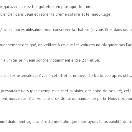
ine/jacuzzi, utilisez les gobelets en plastique fournis.
'entrer dans l'eau et retirer la crème solaire et le maquillage.
jacuzzi après utilisation pour conserver la chaleur (si vous êtes dans une v
ationnement désigné, en veillant à ce que les voitures ne bloquent pas l'ac
r à limiter le niveau sonore, notamment entre 23h et 8h.
iliser les ustensiles prévus à cet effet et nettoyer le barbecue après utilis
 prestataire tiers (par exemple un chef cuisinier, des soins de beauté), cela
ment, nous nous réservons le droit de lui demander de partir. Nous déclinon
mmédiatement signalé directement afin que nous ayons la possibilité de l