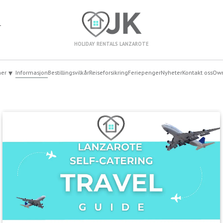
1
HOLIDAY RENTALS LANZAROTE
▾
mer
Informasjon
Bestillingsvilkår
Reiseforsikring
Feriepenger
Nyheter
Kontakt oss
Own