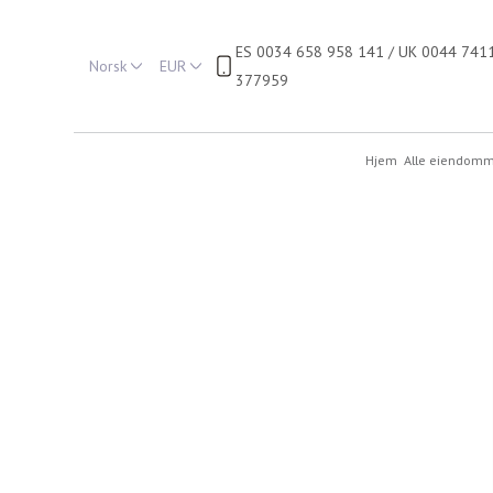
ES 0034 658 958 141 / UK 0044 741
Norsk
EUR
377959
Hjem
Alle eiendom