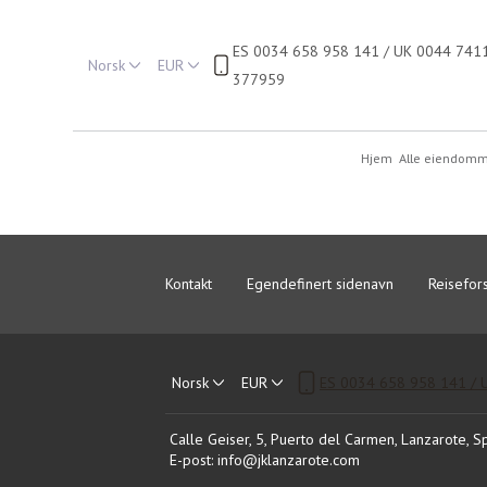
ES 0034 658 958 141 / UK 0044 741
Norsk
EUR
377959
Hjem
Alle eiendom
Kontakt
Egendefinert sidenavn
Reisefors
Norsk
EUR
ES 0034 658 958 141 /
Calle Geiser, 5, Puerto del Carmen, Lanzarote, 
E-post
:
info@jklanzarote.com