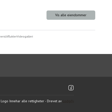
Vis alle eiendommer
ers
Utflukter
Videogalleri
Logo
Innehar alle rettigheter
- Drevet av
Lodgify