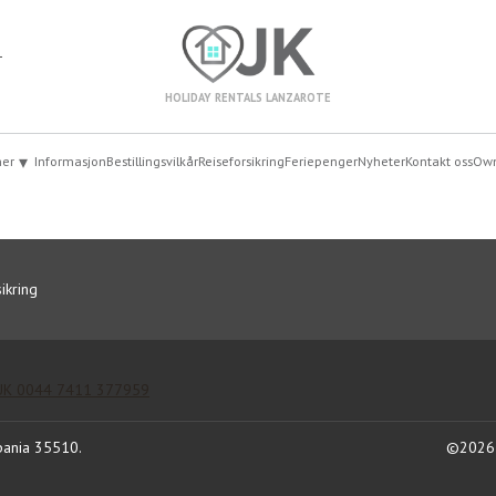
1
HOLIDAY RENTALS LANZAROTE
▾
mer
Informasjon
Bestillingsvilkår
Reiseforsikring
Feriepenger
Nyheter
Kontakt oss
Own
ikring
 UK 0044 7411 377959
Spania 35510
.
©
2026